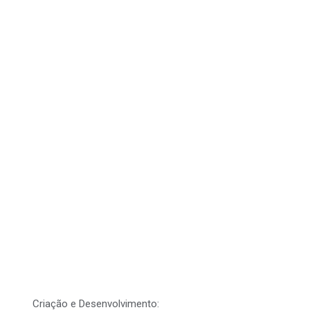
Matrizes para Calçados
A Empresa
Setores
Blog
Contato
Criação e Desenvolvimento:
Agência Vintage Branding