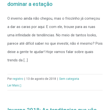
dominar a estação
Matriz FULL P
O inverno ainda não chegou, mas o friozinho já começou
a dar as caras por aqui. E com ele, trouxe para as ruas
Matriz Injeção
uma infinidade de tendências. No meio de tantos looks,
parece até difícil saber no que investir, não é mesmo? Pois
Matriz Injeçã
deixe a gente te ajudar! Hoje vamos falar sobre quais
trends da [...]
Matriz Injeção
Matriz Injeçã
Por
registro
|
13 de agosto de 2018
|
Sem categoria
Ler Mais
Matriz Injeção