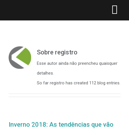
Matrizes para C
Empresa
Sobre
registro
Esse autor ainda não preencheu quaisquer
Matrizes
detalhes.
So far registro has created 112 blog entries.
Matriz DESMA
Blog
Matriz ID Seg
Contato
Inverno 2018: As tendências que vão
Matriz Injeção