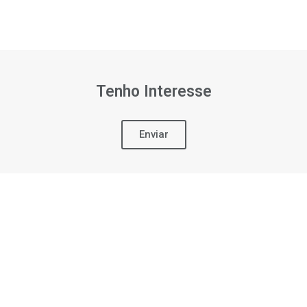
Tenho Interesse
Enviar
DIRETA - DESMA
Com uma equipe altamente qu
ponta, a Matrizaria Polako 