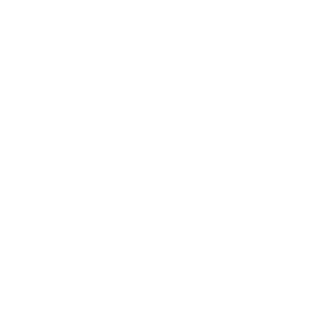
para Calçados de
Segurança
Matrizes para Injeção Direta no Cabedal,
para Máquinas Automáticas de PU-PU,
TPU-PU e Borracha-PU
Saiba mais