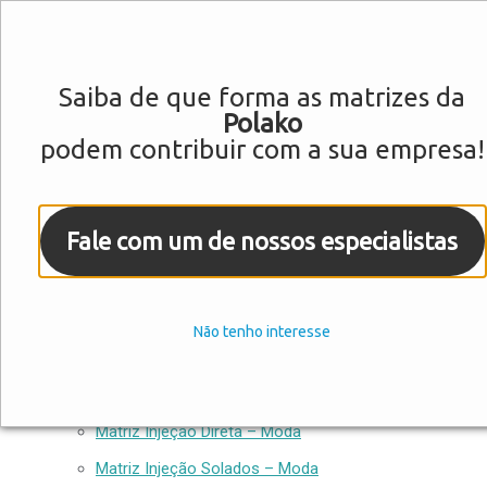
Saiba de que forma as matrizes da
Matrizes para Calçados
Polako
Empresa
podem contribuir com a sua empresa!
Matrizes
Matriz DESMA – Safety Shoes
Fale com um de nossos especialistas
Matriz ID Segurança Manual – Safety Shoes
Matriz Injeção de Botas – Safety Shoes
Matriz FULL PU – Safety Shoes
Não tenho interesse
Matriz Injeção E.V.A. – Moda
Matriz Injeção FULL PLASTIC – Moda
Matriz Injeção Direta – Moda
Matriz Injeção Solados – Moda